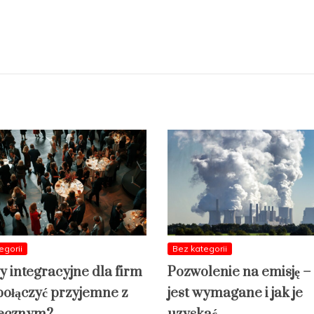
egorii
Bez kategorii
y integracyjne dla firm
Pozwolenie na emisję –
 połączyć przyjemne z
jest wymagane i jak je