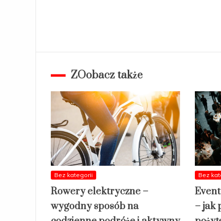
ZOobacz także
Bez kategorii
Bez kat
Rowery elektryczne –
Event
wygodny sposób na
– jak