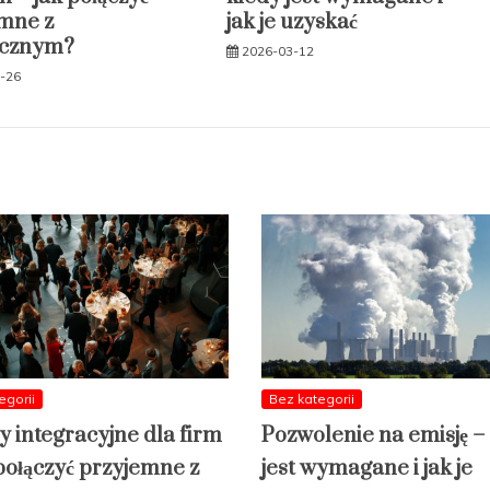
mne z
jak je uzyskać
ecznym?
2026-03-12
-26
egorii
Bez kategorii
y integracyjne dla firm
Pozwolenie na emisję –
 połączyć przyjemne z
jest wymagane i jak je