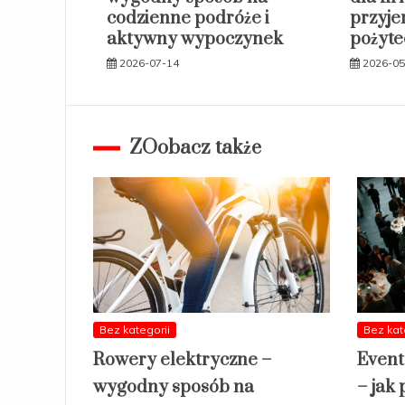
codzienne podróże i
przyje
aktywny wypoczynek
pożyt
2026-07-14
2026-05
ZOobacz także
Bez kategorii
Bez kat
Rowery elektryczne –
Event
wygodny sposób na
– jak