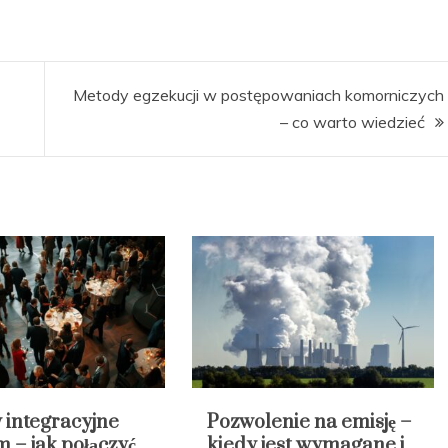
Metody egzekucji w postępowaniach komorniczych
– co warto wiedzieć
 integracyjne
Pozwolenie na emisję –
m – jak połączyć
kiedy jest wymagane i