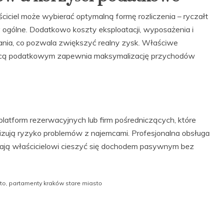
ciel może wybierać optymalną formę rozliczenia – ryczałt
gólne. Dodatkowo koszty eksploatacji, wyposażenia i
ia, co pozwala zwiększyć realny zysk. Właściwe
radcą podatkowym zapewnia maksymalizację przychodów
atform rezerwacyjnych lub firm pośredniczących, które
lizują ryzyko problemów z najemcami. Profesjonalna obsługa
alają właścicielowi cieszyć się dochodem pasywnym bez
to
,
partamenty kraków stare miasto