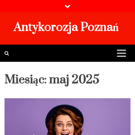
Skip
to
content
Antykorozja Poznań
Miesiąc:
maj 2025