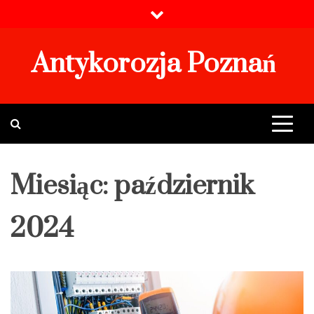
Skip
to
content
Antykorozja Poznań
Miesiąc:
październik
2024